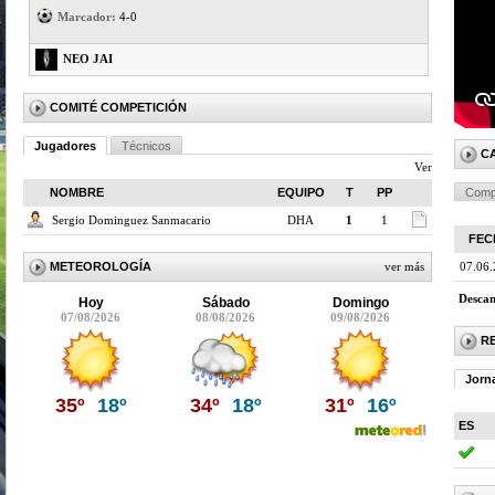
Marcador:
4-0
NEO JAI
COMITÉ COMPETICIÓN
Jugadores
Técnicos
C
Ver
NOMBRE
EQUIPO
T
PP
Comp
Sergio Dominguez Sanmacario
DHA
1
1
FEC
METEOROLOGÍA
ver más
07.06
Descan
Hoy
Sábado
Domingo
07/08/2026
08/08/2026
09/08/2026
R
Jorn
35º
18º
34º
18º
31º
16º
ES