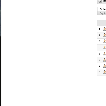
R
Gole
Equi
1
2
3
4
5
6
7
8