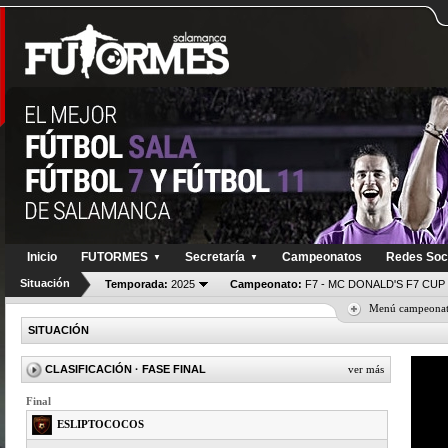
Inicio
FUTORMES
Secretaría
Campeonatos
Redes Soc
▼
▼
Situación
Temporada:
2025
Campeonato:
F7 - MC DONALD'S F7 CUP 
Menú campeona
SITUACIÓN
CLASIFICACIÓN
· FASE FINAL
ver más
Final
ESLIPTOCOCOS