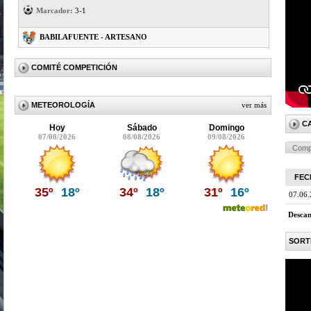
Marcador:
3-1
BABILAFUENTE - ARTESANO
COMITÉ COMPETICIÓN
METEOROLOGÍA
ver más
C
Hoy
Sábado
Domingo
07/08/2026
08/08/2026
09/08/2026
Comp
FEC
35º
18º
34º
18º
31º
16º
07.06
Descan
SORT