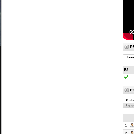
R
Jorn
ES
R
Gole
Equi
1
2