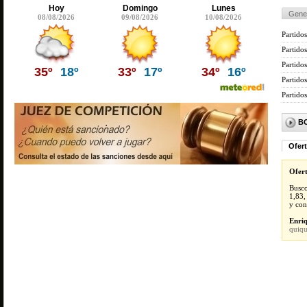
Hoy
Domingo
Lunes
Gene
08/08/2026
09/08/2026
10/08/2026
Partidos
Partido
Partidos
35º
18º
33º
17º
34º
16º
Partido
Partido
B
Ofer
Ofer
Busco
1,83,
y con
Enriq
quiq