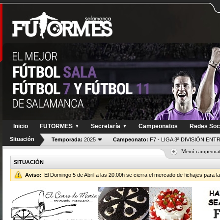
Inicio
FUTORMES
Secretaría
Campeonatos
Redes Soc
▼
▼
Situación
Temporada:
2025
Campeonato:
F7 - LIGA 3ª DIVISIÓN EN
Menú campeona
SITUACIÓN
Aviso:
El Domingo 5 de Abril a las 20:00h se cierra el mercado de fichajes para l