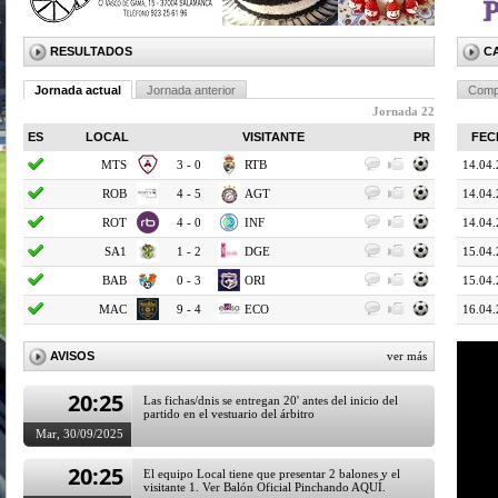
RESULTADOS
C
Jornada actual
Jornada anterior
Comp
Jornada 22
ES
LOCAL
VISITANTE
PR
FEC
MTS
3 - 0
RTB
14.04
ROB
4 - 5
AGT
14.04
ROT
4 - 0
INF
14.04
SA1
1 - 2
DGE
15.04
BAB
0 - 3
ORI
15.04
MAC
9 - 4
ECO
16.04
20:26
Para la tramitación de Nuevas Fichas: Pincha AQUÍ
(Punto 3). A partir del Jueves 9 de Octubre 20:00h
AVISOS
ver más
Mar, 30/09/2025
20:25
Las fichas/dnis se entregan 20' antes del inicio del
partido en el vestuario del árbitro
Mar, 30/09/2025
20:25
El equipo Local tiene que presentar 2 balones y el
visitante 1. Ver Balón Oficial Pinchando AQUÍ.