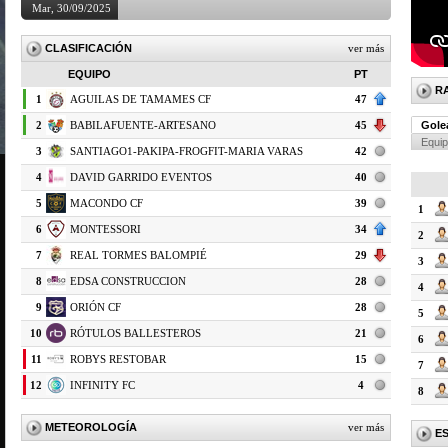
Mar, 30/09/2025
CLASIFICACIÓN
ver más
EQUIPO
PT
R
1
AGUILAS DE TAMAMES CF
47
2
BABILAFUENTE-ARTESANO
45
Gole
Equi
3
SANTIAGO1-PAKIPA-FROGFIT-MARIA VARAS
42
4
DAVID GARRIDO EVENTOS
40
5
MACONDO CF
39
1
6
MONTESSORI
34
2
7
REAL TORMES BALOMPIÉ
29
3
8
EDSA CONSTRUCCION
28
4
9
ORIÓN CF
28
5
10
RÓTULOS BALLESTEROS
21
6
11
ROBYS RESTOBAR
15
7
12
INFINITY FC
4
8
METEOROLOGÍA
ver más
E