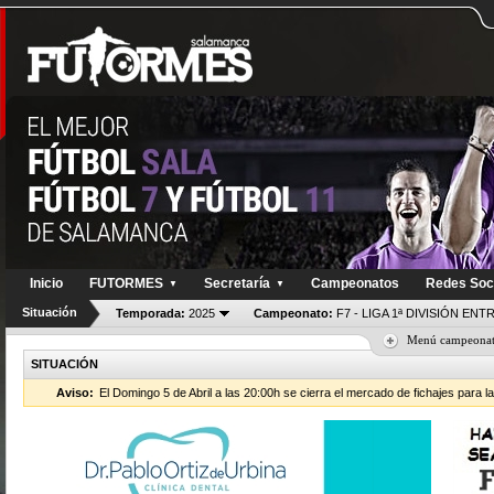
Inicio
FUTORMES
Secretaría
Campeonatos
Redes Soc
▼
▼
Situación
Temporada:
2025
Campeonato:
F7 - LIGA 1ª DIVISIÓN EN
Menú campeona
SITUACIÓN
Aviso:
El Domingo 5 de Abril a las 20:00h se cierra el mercado de fichajes para l