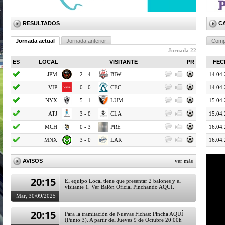
RESULTADOS
C
Jornada actual
Jornada anterior
Comp
Jornada 22
ES
LOCAL
VISITANTE
PR
FEC
JPM
2 - 4
BIW
14.04
VIP
0 - 0
CEC
14.04
NYX
5 - 1
LUM
15.04
ATJ
3 - 0
CLA
15.04
MCH
0 - 3
PRE
16.04
MNX
3 - 0
LAR
16.04
20:20
Las fichas/dnis se entregan 20' antes del inicio del
partido en el vestuario del árbitro
AVISOS
ver más
Mar, 30/09/2025
20:15
El equipo Local tiene que presentar 2 balones y el
visitante 1. Ver Balón Oficial Pinchando AQUÍ.
Mar, 30/09/2025
20:15
Para la tramitación de Nuevas Fichas: Pincha AQUÍ
(Punto 3). A partir del Jueves 9 de Octubre 20:00h