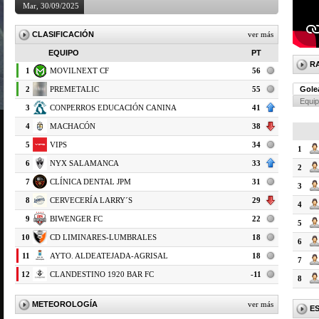
Mar, 30/09/2025
CLASIFICACIÓN
ver más
EQUIPO
PT
R
1
MOVILNEXT CF
56
2
PREMETALIC
55
Gole
Equi
3
CONPERROS EDUCACIÓN CANINA
41
4
MACHACÓN
38
5
VIPS
34
1
6
NYX SALAMANCA
33
2
7
CLÍNICA DENTAL JPM
31
3
8
CERVECERÍA LARRY´S
29
4
9
BIWENGER FC
22
5
10
CD LIMINARES-LUMBRALES
18
6
11
AYTO. ALDEATEJADA-AGRISAL
18
7
12
CLANDESTINO 1920 BAR FC
-11
8
METEOROLOGÍA
ver más
E