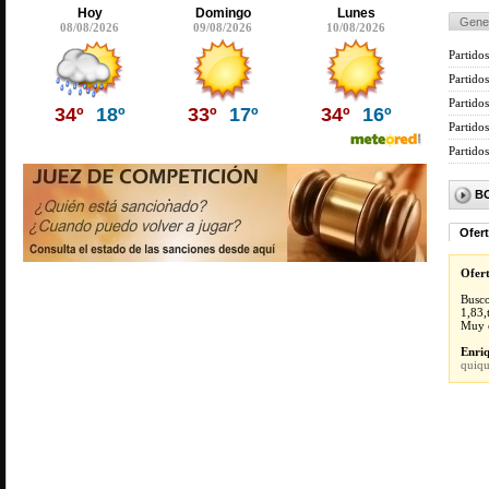
Hoy
Domingo
Lunes
Gene
08/08/2026
09/08/2026
10/08/2026
Partidos
Partido
Partidos
34º
18º
33º
17º
34º
16º
Partido
Partido
B
Ofer
Ofer
Busco
1,83,
Muy c
Enriq
quiq