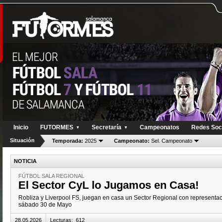
Inicio
FUTORMES
Secretaría
Campeonatos
Redes Soc
▼
▼
Situación
Temporada:
2025
Campeonato:
Sel. Campeonato
NOTICIA
FÚTBOL SALA REGIONAL
El Sector CyL lo Jugamos en Casa!
Robliza y Liverpool FS, juegan en casa un Sector Regional con representac
sábado 30 de Mayo
28.05.2026
Lecturas
:
612